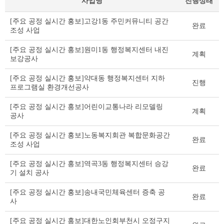
사업명
진행상태
공
[주요 공정 실시간 홍보]고강1동 주민커뮤니티 공간
완료
공
조성 사업
건
축
[주요 공정 실시간 홍보]원미1동 행정복지센터 내진
계획
물
보강공사
건
립
[주요 공정 실시간 홍보]약대동 행정복지센터 지하
진행
리
프로그램실 환경개선공사
스
[주요 공정 실시간 홍보]어린이교통나라 리모델링
트
계획
공사
테
이
[주요 공정 실시간 홍보]노동복지회관 복합문화공간
블
완료
조성 사업
[주요 공정 실시간 홍보]역곡3동 행정복지센터 승강
완료
기 설치 공사
[주요 공정 실시간 홍보]송내국민체육센터 증축 공
완료
사
[주요 공정 실시간 홍보]대한노인회부천시 오정구지