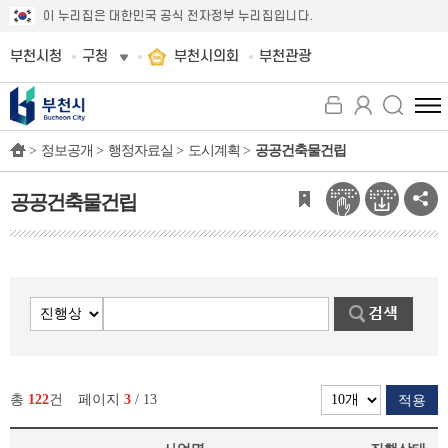
이 누리집은 대한민국 공식 전자정부 누리집입니다.
부천시청
구청
부천시의회
부천관광
전
체
>
정보공개 >
행정자료실 >
도시계획 >
공공건축물건립
메
뉴
보
공공건축물건립
기
총
122
건
페이지
3
/ 13
적용