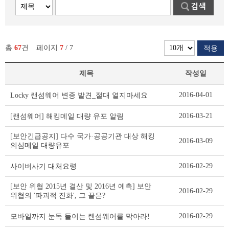
총
67
건
페이지
7
/ 7
적용
제목
작성일
개
2016-04-01
Locky 랜섬웨어 변종 발견_절대 열지마세요
인
정
2016-03-21
[랜섬웨어] 해킹메일 대량 유포 알림
보
침
[보안긴급공지] 다수 국가·공공기관 대상 해킹
2016-03-09
해
의심메일 대량유포
예
방
2016-02-29
사이버사기 대처요령
리
스
[보안 위협 2015년 결산 및 2016년 예측] 보안
2016-02-29
트
위협의 '파괴적 진화', 그 끝은?
테
이
2016-02-29
모바일까지 눈독 들이는 랜섬웨어를 막아라!
블