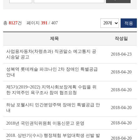
총
8127
건
페이지
391
/ 407
적용
제목
작성일
새
사업용자동차(차령초과) 직권말소 예고통지 공
2018-04-23
소
시송달 공고
식
리
성복역 롯데캐슬 파크나인 2차 장애인 특별공급
2018-04-20
스
안내
트
테
제5기(2019~2022) 지역사회보장계획 수립을 위
2018-04-20
이
한 지역주민 욕구조사 참여 협조요청
블
하남 포웰시티 민간분양주택 장애인 특별공급 안
2018-04-20
내
2018-04-20
2018년 국민권익위원회 이동신문고 운영
2018. 상반기(수시) 행정체험 부업대학생 선발 발
2018-04-20