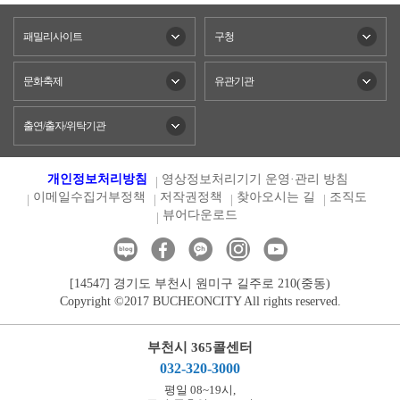
패밀리사이트
구청
문화축제
유관기관
출연/출자/위탁기관
개인정보처리방침
영상정보처리기기 운영·관리 방침
이메일수집거부정책
저작권정책
찾아오시는 길
조직도
뷰어다운로드
[14547] 경기도 부천시 원미구 길주로 210(중동)
Copyright ©2017 BUCHEONCITY All rights reserved.
부천시 365콜센터
032-320-3000
평일 08~19시,