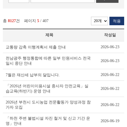
총
8127
건
페이지
5
/ 407
적용
제목
작성일
새
2026-06-23
교통량 감축 이행계획서 제출 안내
소
식
전남광주 행정통합에 따른 일부 민원서비스 전국
2026-06-23
리
일시 중단 안내
스
트
2026-06-22
7월은 재산세 납부의 달입니다.
테
이
「2026년 어린이이용시설 종사자 안전교육」실
2026-06-22
블
습교육(하반기) 운영 안내
2026년 부천시 도시농업 전문활동가 양성과정 참
2026-06-22
가자 모집
「하천 주변 불법시설 자진 철거 및 신고 기간 운
2026-06-19
영」안내