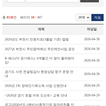
총
8130
건
페이지
10
/ 407
적용
제목
작성일
새
2026-04-30
2026년도 부천시 민원지표(3월말 기준) 알림
소
식
2026-04-30
2027년 부천시 주민참여예산 주민제안사업 공모
리
스
K-패스(더 경기패스), 6개월간 더 많이 돌려받아
2026-04-30
트
요!
테
이
경기도 사전 컨설팅감사 현장상담 창구 운영 안
2026-04-30
블
내
2026-04-29
2026년 2차 장애인기회소득 사업 신청안내
2026-04-29
<2026년 경기 로컬 아트 도슨트> 교육 안내
공고)2026년도 (예비)사회적기업 일자리창출 지