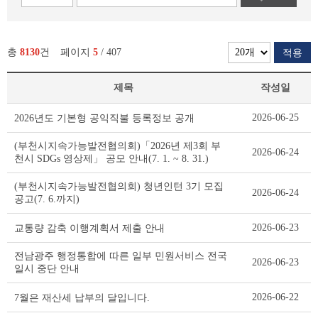
총
8130
건
페이지
5
/ 407
적용
제목
작성일
새
2026-06-25
2026년도 기본형 공익직불 등록정보 공개
소
식
(부천시지속가능발전협의회)「2026년 제3회 부
2026-06-24
리
천시 SDGs 영상제」 공모 안내(7. 1. ~ 8. 31.)
스
트
(부천시지속가능발전협의회) 청년인턴 3기 모집
2026-06-24
테
공고(7. 6.까지)
이
블
2026-06-23
교통량 감축 이행계획서 제출 안내
전남광주 행정통합에 따른 일부 민원서비스 전국
2026-06-23
일시 중단 안내
2026-06-22
7월은 재산세 납부의 달입니다.