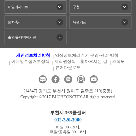
패밀리사이트
구청
문화축제
유관기관
출연/출자/위탁기관
개인정보처리방침
영상정보처리기기 운영·관리 방침
이메일수집거부정책
저작권정책
찾아오시는 길
조직도
뷰어다운로드
[14547] 경기도 부천시 원미구 길주로 210(중동)
Copyright ©2017 BUCHEONCITY All rights reserved.
부천시 365콜센터
032-320-3000
평일 08~19시,
주말/공휴일 09~18시