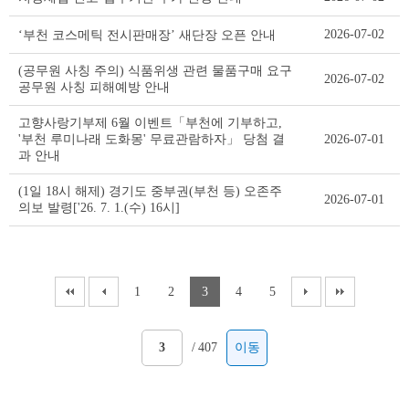
2026-07-02
‘부천 코스메틱 전시판매장’ 새단장 오픈 안내
(공무원 사칭 주의) 식품위생 관련 물품구매 요구
2026-07-02
공무원 사칭 피해예방 안내
고향사랑기부제 6월 이벤트「부천에 기부하고,
'부천 루미나래 도화몽' 무료관람하자」 당첨 결
2026-07-01
과 안내
(1일 18시 해제) 경기도 중부권(부천 등) 오존주
2026-07-01
의보 발령['26. 7. 1.(수) 16시]
1
2
3
4
5
/
407
이동