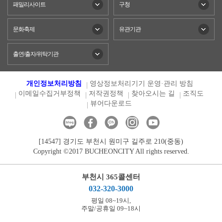
패밀리사이트
구청
문화축제
유관기관
출연/출자/위탁기관
개인정보처리방침
영상정보처리기기 운영·관리 방침
이메일수집거부정책
저작권정책
찾아오시는 길
조직도
뷰어다운로드
[14547] 경기도 부천시 원미구 길주로 210(중동)
Copyright ©2017 BUCHEONCITY All rights reserved.
부천시 365콜센터
032-320-3000
평일 08~19시,
주말/공휴일 09~18시