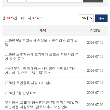
총
8125
건
페이지
3
/ 407
적용
제목
작성일
새
2026년 6월 학교급식 수산물 안전성검사 결과 알
2026-07-13
소
림
식
리
2026년 노후자동차 조기폐차 보조금 지원사업 추
2026-07-13
스
가 접수 공고
트
테
<생생부천>과 함께하는 시민참여 이벤트! '더+
2026-07-13
이
가까이, 집으로 그냥드림' 퀴즈
블
2026-07-13
2026년 주민등록 사실조사 실시
2026-07-10
2026년 7월 반상회보
부천원종 C1블록(원종휴튼3단지) 행복주택(일자
2026-07-09
리연계형 지원주택) 입주자 추가모집 안내