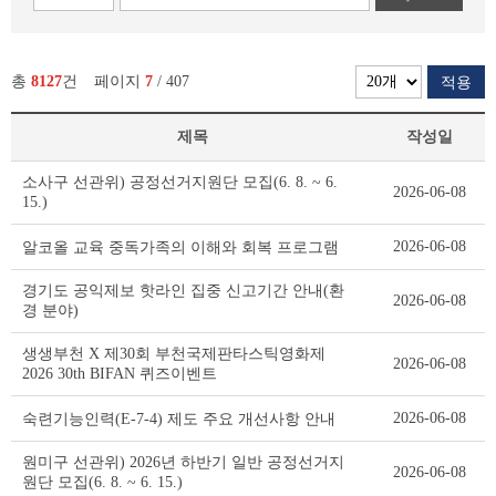
총
8127
건
페이지
7
/ 407
적용
제목
작성일
새
소사구 선관위) 공정선거지원단 모집(6. 8. ~ 6.
2026-06-08
소
15.)
식
리
2026-06-08
알코올 교육 중독가족의 이해와 회복 프로그램
스
트
경기도 공익제보 핫라인 집중 신고기간 안내(환
2026-06-08
테
경 분야)
이
블
생생부천 X 제30회 부천국제판타스틱영화제
2026-06-08
2026 30th BIFAN 퀴즈이벤트
2026-06-08
숙련기능인력(E-7-4) 제도 주요 개선사항 안내
원미구 선관위) 2026년 하반기 일반 공정선거지
2026-06-08
원단 모집(6. 8. ~ 6. 15.)