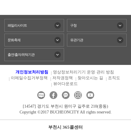
패밀리사이트
구청
문화축제
유관기관
출연/출자/위탁기관
개인정보처리방침
영상정보처리기기 운영·관리 방침
이메일수집거부정책
저작권정책
찾아오시는 길
조직도
뷰어다운로드
[14547] 경기도 부천시 원미구 길주로 210(중동)
Copyright ©2017 BUCHEONCITY All rights reserved.
부천시 365콜센터