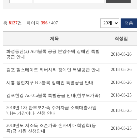
총
8127
건
페이지
396
/ 407
적용
제목
작성일
새
화성동탄(2) A84블록 공공 분양주택 장애인 특별
2018-03-26
소
공급 안내
식
리
2018-03-26
김포 힐스테이트 리버시티 장애인 특별공급 안내
스
트
2018-03-26
시흥 장현지구 B-3블록 장애인 특별공급 안내
테
이
2018-03-25
김포한강 Ac-01a블록 특별공급 안내(한부모가족)
블
2018년 1차 한부모가족 주거자금 소액대출사업
2018-03-25
'나는 가장이다' 신청 안내
2018년도 저소득 조손가족 손자녀 대학입학(등
2018-03-25
록)금 지원 신청안내