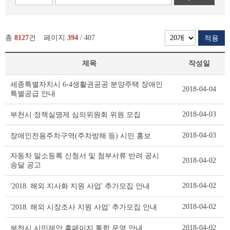
총
8127
건
페이지
394
/ 407
적용
제목
작성일
새
세종특별자치시 6-4생활권공공 분양주택 장애인
2018-04-04
소
특별공급 안내
식
리
2018-04-03
부천시 정책실명제 심의위원회 위원 모집
스
트
2018-04-03
장애인전용주차구역(주차방해 등) 시민 홍보
테
이
자동차 말소등록 신청서 및 첨부서류 반려 공시
2018-04-02
블
송달 공고
2018-04-02
'2018. 해외 지사화 지원 사업' 추가모집 안내
2018-04-02
'2018. 해외 시장조사 지원 사업' 추가모집 안내
2018-04-02
부천시 시민제안 홈페이지 통합 운영 안내