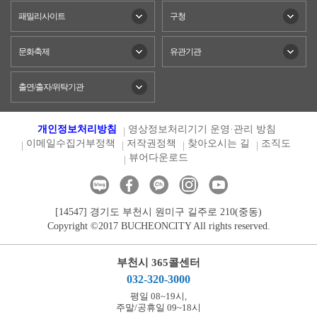
패밀리사이트
구청
문화축제
유관기관
출연/출자/위탁기관
개인정보처리방침
영상정보처리기기 운영·관리 방침
이메일수집거부정책
저작권정책
찾아오시는 길
조직도
뷰어다운로드
[14547] 경기도 부천시 원미구 길주로 210(중동)
Copyright ©2017 BUCHEONCITY All rights reserved.
부천시 365콜센터
032-320-3000
평일 08~19시,
주말/공휴일 09~18시