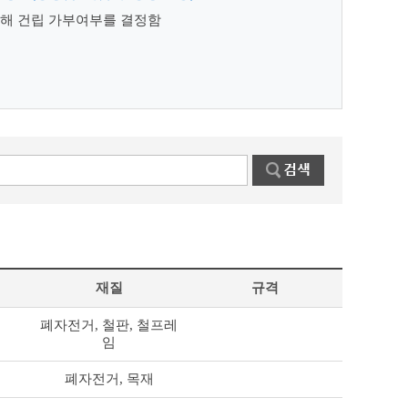
통해 건립 가부여부를 결정함
재질
규격
폐자전거, 철판, 철프레
터
임
터
폐자전거, 목재