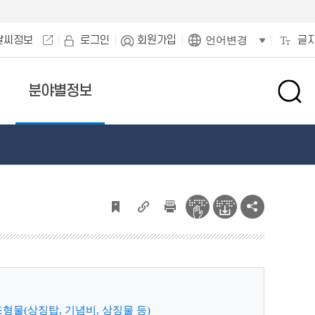
날씨정보
로그인
회원가입
글
언어변경
분야별정보
검
색
창
열
기
물(상징탑, 기념비, 상징물 등)