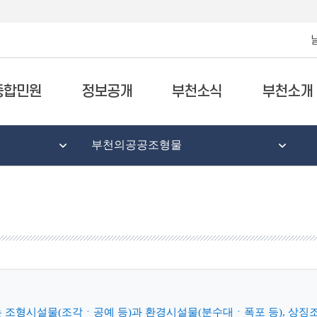
종합민원
정보공개
부천소식
부천소개
부천의공공조형물
조형시설물(조각ㆍ공예 등)과 환경시설물(분수대ㆍ폭포 등), 상징조형