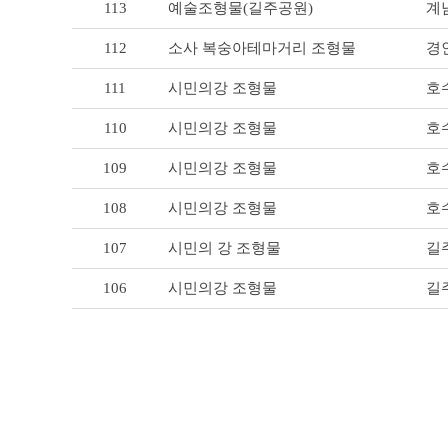
113
계남
예술조형물(길주공원)
형
물 리
112
경
소사 복숭아테마거리 조형물
스
트
111
호
시민의강 조형물
테
이
블
110
호
시민의강 조형물
109
호
시민의강 조형물
108
호
시민의강 조형물
107
길주
시민의 강 조형물
106
길주
시민의강 조형물