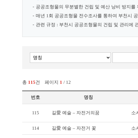
공공조형물의 무분별한 건립 및 예산 낭비 방지를
매년 1회 공공조형물 전수조사를 통하여 부천시 공
관련 규정 : 부천시 공공조형물의 건립 및 관리에 
총
115
건
페이지
1
/ 12
번호
명칭
부
115
소사
길愛 예술 – 자전거의꿈
천
의
공
114
소사
길愛 예술 – 자전거 꽃
공
조