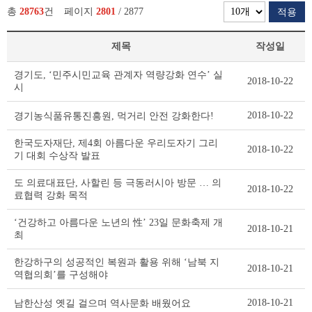
총
28763
건
페이지
2801
/ 2877
적용
제목
작성일
보
경기도, ‘민주시민교육 관계자 역량강화 연수’ 실
2018-10-22
도
시
자
료
2018-10-22
경기농식품유통진흥원, 먹거리 안전 강화한다!
리
스
한국도자재단, 제4회 아름다운 우리도자기 그리
2018-10-22
트
기 대회 수상작 발표
테
이
도 의료대표단, 사할린 등 극동러시아 방문 … 의
2018-10-22
블
료협력 강화 목적
‘건강하고 아름다운 노년의 性’ 23일 문화축제 개
2018-10-21
최
한강하구의 성공적인 복원과 활용 위해 ‘남북 지
2018-10-21
역협의회’를 구성해야
2018-10-21
남한산성 옛길 걸으며 역사문화 배웠어요