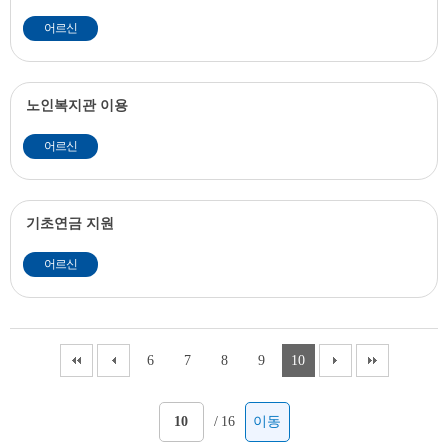
어르신
노인복지관 이용
어르신
기초연금 지원
어르신
6
7
8
9
10
/
16
이동