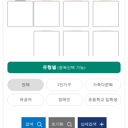
전체
임신출산
영유아
아동청소년
청년
중장년
어르신
유형별
(중복선택 가능)
전체
1인가구
가족다문화
유공자
장애인
초등학교 입학생
검색
초기화
상세검색