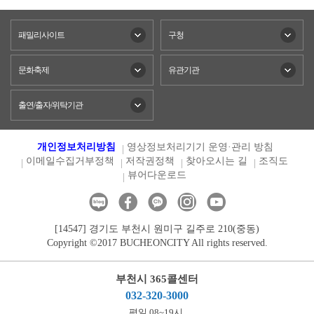
패밀리사이트
구청
문화축제
유관기관
출연/출자/위탁기관
개인정보처리방침
영상정보처리기기 운영·관리 방침
이메일수집거부정책
저작권정책
찾아오시는 길
조직도
뷰어다운로드
[14547] 경기도 부천시 원미구 길주로 210(중동)
Copyright ©2017 BUCHEONCITY All rights reserved.
부천시 365콜센터
032-320-3000
평일 08~19시,