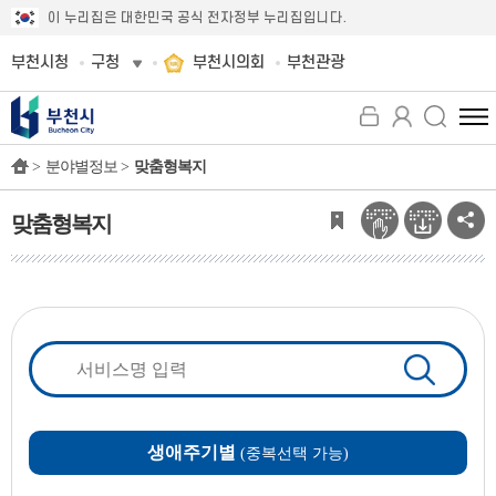
이 누리집은 대한민국 공식 전자정부 누리집입니다.
부천시청
구청
부천시의회
부천관광
전
체
>
분야별정보 >
맞춤형복지
메
뉴
보
맞춤형복지
기
생애주기별
(중복선택 가능)