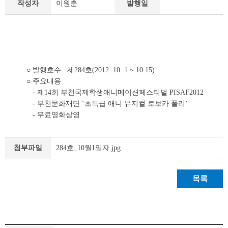
작성자
이원춘
발행일
책
&
문
화
부
천
라
○ 발행호수 : 제284호(2012. 10. 1 ~ 10.15)
이
○ 주요내용
프
- 제14회 부천국제학생애니메이션페스티벌 PISAF2012
상
- 부천문화재단 ‘초특급 애니 뮤지컬 로보카 폴리’
세
- 무료영화상영
조
회
테
284호_10월1일자.jpg
첨부파일
이
블
목록