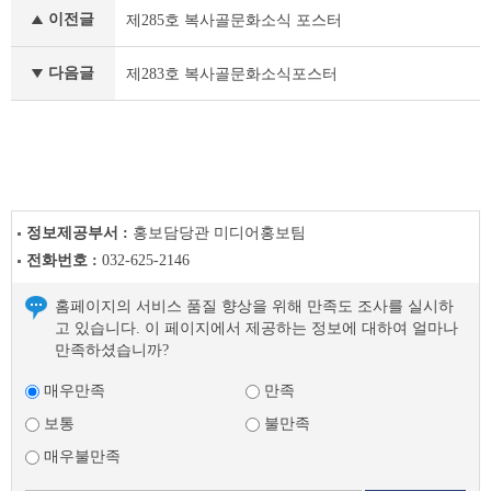
정
이전글
제285호 복사골문화소식 포스터
책
&
문
다음글
제283호 복사골문화소식포스터
화
부
천
라
이
프
이
정보제공부서 :
홍보담당관 미디어홍보팀
전
전화번호 :
032-625-2146
글
다
홈페이지의 서비스 품질 향상을 위해 만족도 조사를 실시하
음
고 있습니다. 이 페이지에서 제공하는 정보에 대하여 얼마나
글
만족하셨습니까?
매우만족
만족
보통
불만족
매우불만족