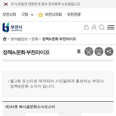
이 누리집은 대한민국 공식 전자정부 누리집입니다.
부천시청
구청
부천시의회
부천관광
전
체
>
분야별정보 >
문화 >
정책&문화 부천라이프
메
뉴
보
정책&문화 부천라이프
기
월 2회 포스터로 제작되어 시민들에게 홍보하는 부천시
정책&문화 소식지 입니다.
제284호 복사골문화소식포스터
정