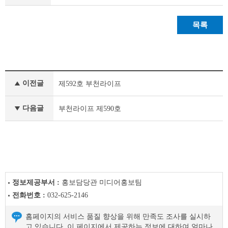
목록
정
이전글
제592호 부천라이프
책
&
문
다음글
부천라이프 제590호
화
부
천
라
이
프
이
정보제공부서 :
홍보담당관 미디어홍보팀
전
전화번호 :
032-625-2146
글
다
홈페이지의 서비스 품질 향상을 위해 만족도 조사를 실시하
음
고 있습니다. 이 페이지에서 제공하는 정보에 대하여 얼마나
글