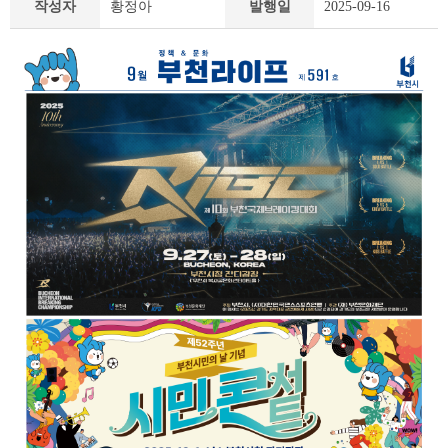
작성자
황정아
발행일
2025-09-16
책
&
문
화
부
천
라
이
프
상
세
조
회
테
이
블