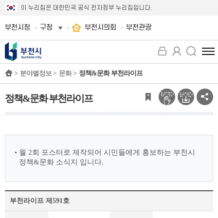
이 누리집은 대한민국 공식 전자정부 누리집입니다.
부천시청
구청
부천시의회
부천관광
전
체
>
분야별정보 >
문화 >
정책&문화 부천라이프
메
뉴
보
정책&문화 부천라이프
기
월 2회 포스터로 제작되어 시민들에게 홍보하는 부천시
정책&문화 소식지 입니다.
부천라이프 제591호
정