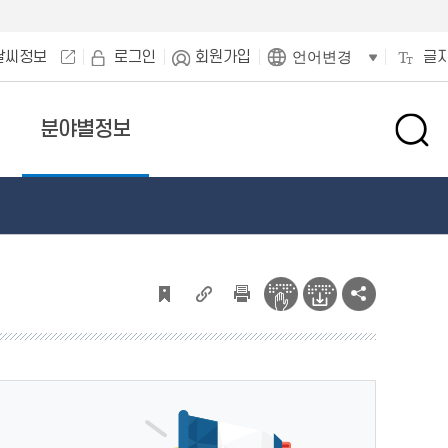
날씨정보
로그인
회원가입
글
언어변경
분야별정보
검
색
창
열
기