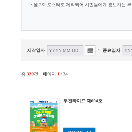
월 2회 포스터로 제작되어 시민들에게 홍보하는 부
~
시작일자
종료일자
총
339
건
페이지
1
/ 34
부천라이프 제604호