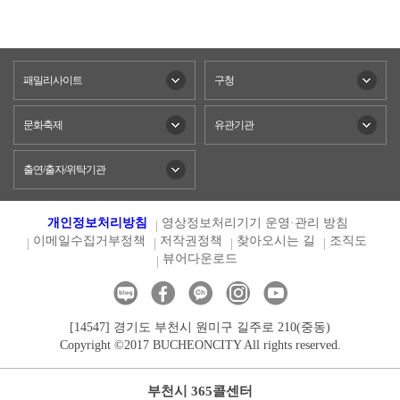
패밀리사이트
구청
문화축제
유관기관
출연/출자/위탁기관
개인정보처리방침
영상정보처리기기 운영·관리 방침
이메일수집거부정책
저작권정책
찾아오시는 길
조직도
뷰어다운로드
[14547] 경기도 부천시 원미구 길주로 210(중동)
Copyright ©2017 BUCHEONCITY All rights reserved.
부천시 365콜센터