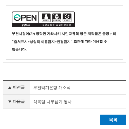
부천시청
이(가) 창작한
가와사키 시민교류회 방문
저작물은 공공누리
조건에 따라 이용할 수
"출처표시+상업적 이용금지+변경금지"
있습니다.
사
이전글
부천악기은행 개소식
진
갤
러
다음글
식목일 나무심기 행사
리
이
전
목록
글
다