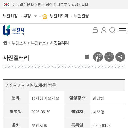
이 누리집은 대한민국 공식 전자정부 누리집입니다.
부천시청
구청
부천시의회
부천관광
전
체
>
부천소식 >
부천뉴스 >
사진갤러리
메
뉴
보
사진갤러리
기
사
가와사키시 시민교류회 방문
진
갤
분류
촬영장소
행사장이모저모
만남실
러
리
상
촬영일
촬영자
2026-03-30
이보영
세
페
출처
등록일
부천시청
2026-03-30
이