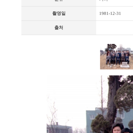
리
상
촬영일
1981-12-31
세
페
이
출처
지