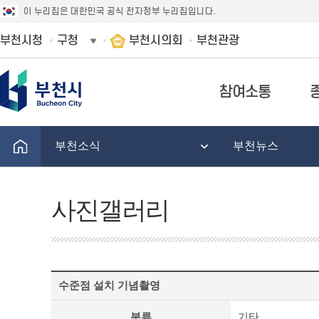
이 누리집은 대한민국 공식 전자정부 누리집입니다.
부천시청
구청
부천시의회
부천관광
참여소통
부천소식
부천뉴스
사진갤러리
사
수준점 설치 기념촬영
진
갤
분류
기타
러