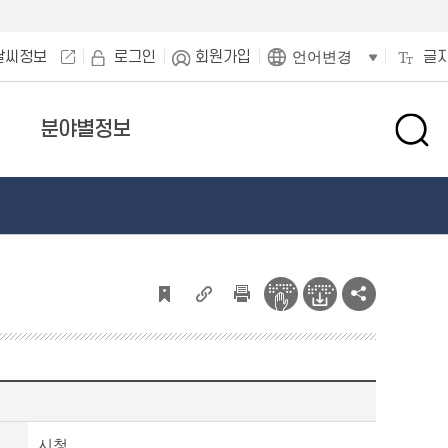
날씨정보
로그인
회원가입
글
언어변경
분야별정보
검
색
창
열
기
시청