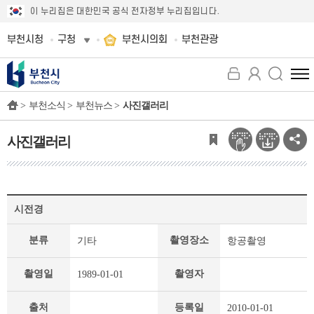
이 누리집은 대한민국 공식 전자정부 누리집입니다.
부천시청
구청
부천시의회
부천관광
전
체
>
부천소식 >
부천뉴스 >
사진갤러리
메
뉴
보
사진갤러리
기
사
시전경
진
갤
분류
촬영장소
기타
항공촬영
러
리
상
촬영일
촬영자
1989-01-01
세
페
출처
등록일
2010-01-01
이