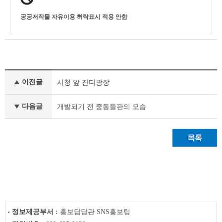
공공저작물 자유이용 허락표시 적용 안함
사
이전글
시청 앞 잔디광장
진
갤
러
다음글
개발되기 전 중동들판의 모습
리
이
전
목록
글
다
음
글
정보제공부서 :
홍보담당관 SNS홍보팀