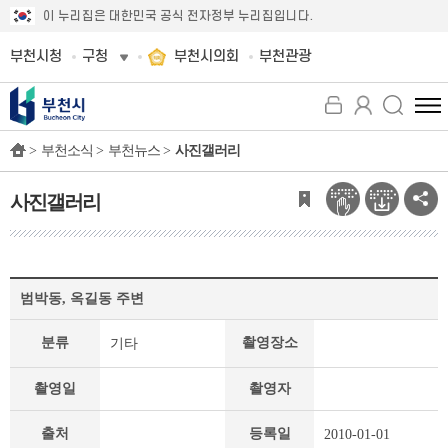
이 누리집은 대한민국 공식 전자정부 누리집입니다.
부천시청
구청
부천시의회
부천관광
전
체
>
부천소식 >
부천뉴스 >
사진갤러리
메
뉴
보
사진갤러리
기
사
범박동, 옥길동 주변
진
갤
분류
촬영장소
기타
러
리
상
촬영일
촬영자
세
페
출처
등록일
2010-01-01
이