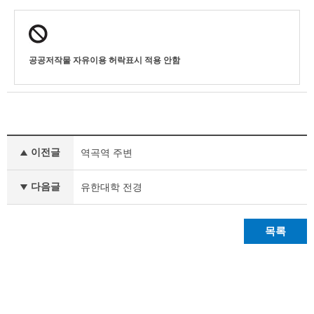
공공저작물 자유이용 허락표시 적용 안함
사
이전글
역곡역 주변
진
갤
러
다음글
유한대학 전경
리
이
전
목록
글
다
음
글