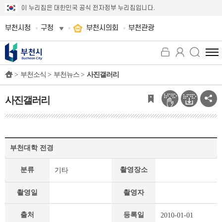
이 누리집은 대한민국 공식 전자정부 누리집입니다.
부천시청
구청
부천시의회
부천관광
전
체
>
부천소식 >
부천뉴스 >
사진갤러리
메
뉴
보
사진갤러리
기
사
부천대학 전경
진
갤
분류
촬영장소
기타
러
리
상
촬영일
촬영자
세
페
출처
등록일
2010-01-01
이