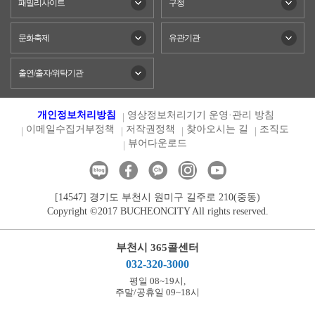
패밀리사이트
구청
문화축제
유관기관
출연/출자/위탁기관
개인정보처리방침
영상정보처리기기 운영·관리 방침
이메일수집거부정책
저작권정책
찾아오시는 길
조직도
뷰어다운로드
[14547] 경기도 부천시 원미구 길주로 210(중동)
Copyright ©2017 BUCHEONCITY All rights reserved.
부천시 365콜센터
032-320-3000
평일 08~19시,
주말/공휴일 09~18시