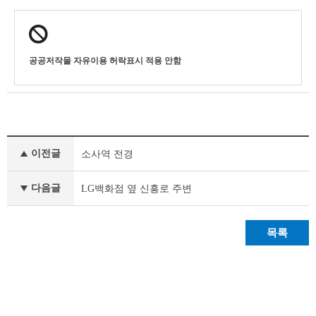
공공저작물 자유이용 허락표시 적용 안함
사
이전글
소사역 전경
진
갤
러
다음글
LG백화점 옆 신흥로 주변
리
이
전
목록
글
다
음
글