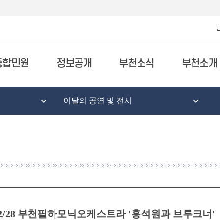
종합민원
정보공개
부천소식
부천소개
이달의 공연 및 전시
2/28 부천필하모닉오케스트라 '홍석원과 브루크너'