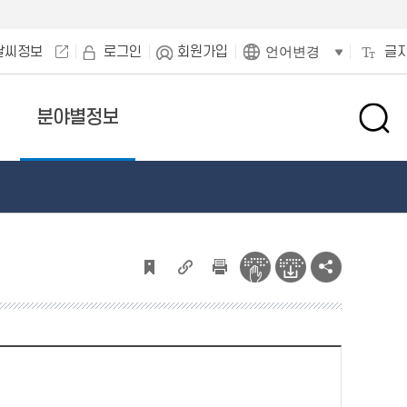
날씨정보
로그인
회원가입
글
언어변경
분야별정보
검
색
창
열
기