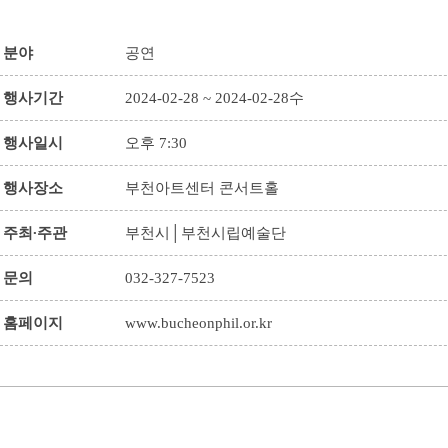
분야
공연
행사기간
2024-02-28 ~ 2024-02-28수
행사일시
오후 7:30
행사장소
부천아트센터 콘서트홀
주최∙주관
부천시│부천시립예술단
문의
032-327-7523
홈페이지
www.bucheonphil.or.kr