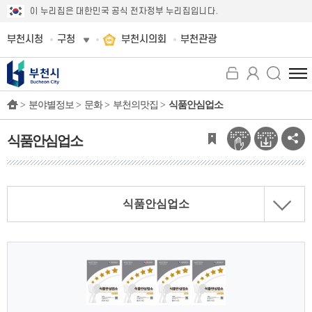
이 누리집은 대한민국 공식 전자정부 누리집입니다.
부천시청
구청
부천시의회
부천관광
전
체
>
분야별정보 >
문화 >
부천의맛집 >
식품안심업소
메
뉴
보
식품안심업소
기
식품안심업소