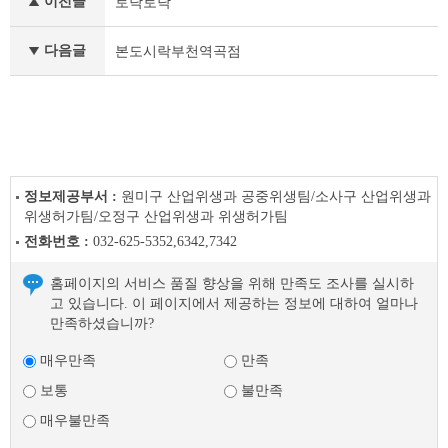
이전글
토닥토닥
품
안
심
다음글
본도시락부천역곡점
업
소
이
전
글
다
음
정보제공부서 :
원미구 산업위생과 공중위생팀/소사구 산업위생과
글
위생허가팀/오정구 산업위생과 위생허가팀
전화번호 :
032-625-5352,6342,7342
홈페이지의 서비스 품질 향상을 위해 만족도 조사를 실시하
고 있습니다. 이 페이지에서 제공하는 정보에 대하여 얼마나
만족하셨습니까?
매우만족
만족
보통
불만족
매우불만족