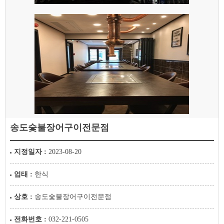
송도숯불장어구이전문점
지정일자 :
2023-08-20
업태 :
한식
상호 :
송도숯불장어구이전문점
전화번호 :
032-221-0505