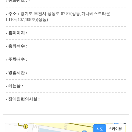
전화번호 :
-
주소 :
경기도 부천시 상동로 87 87(상동,가나베스트타운
III106,107,108호)(상동)
홈페이지 :
총좌석수 :
주차대수 :
영업시간 :
쉬는날 :
장애인편의시설 :