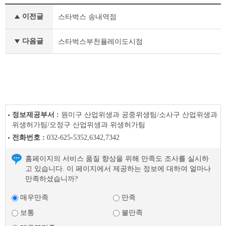
식
이전글
스타벅스 송내역점
품
안
심
다음글
스타벅스부천플레이도시점
업
소
이
전
글
다
음
정보제공부서 :
원미구 산업위생과 공중위생팀/소사구 산업위생과
글
위생허가팀/오정구 산업위생과 위생허가팀
전화번호 :
032-625-5352,6342,7342
홈페이지의 서비스 품질 향상을 위해 만족도 조사를 실시하
고 있습니다. 이 페이지에서 제공하는 정보에 대하여 얼마나
만족하셨습니까?
매우만족
만족
보통
불만족