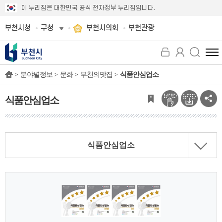
이 누리집은 대한민국 공식 전자정부 누리집입니다.
부천시청
구청
부천시의회
부천관광
전
체
>
분야별정보 >
문화 >
부천의맛집 >
식품안심업소
메
뉴
보
식품안심업소
기
식품안심업소