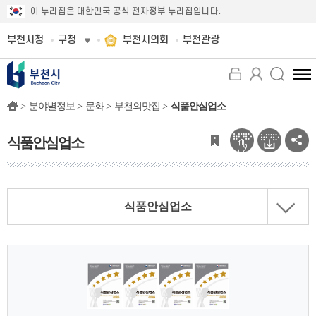
이 누리집은 대한민국 공식 전자정부 누리집입니다.
부천시청
구청
부천시의회
부천관광
전
체
>
분야별정보 >
문화 >
부천의맛집 >
식품안심업소
메
뉴
보
식품안심업소
기
식품안심업소