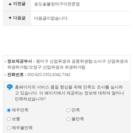
이전글
송도숯불장어구이전문점
품
안
심
다음글
다음글이없습니다.
업
소
이
전
글
다
음
정보제공부서 :
원미구 산업위생과 공중위생팀/소사구 산업위생과
글
위생허가팀/오정구 산업위생과 위생허가팀
전화번호 :
032-625-5352,6342,7342
홈페이지의 서비스 품질 향상을 위해 만족도 조사를 실시하
고 있습니다. 이 페이지에서 제공하는 정보에 대하여 얼마나
만족하셨습니까?
매우만족
만족
보통
불만족
매우불만족