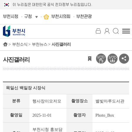
이 누리집은 대한민국 공식 전자정부 누리집입니다.
부천시청
구청
부천시의회
부천관광
전
체
>
부천소식 >
부천뉴스 >
사진갤러리
메
뉴
보
사진갤러리
기
사
목일신 백일장 시장식
진
갤
분류
촬영장소
행사장이모저모
별빛마루도서관
러
리
상
촬영일
촬영자
2025-11-01
Photo_Box
세
페
부천시청 홍보담
이