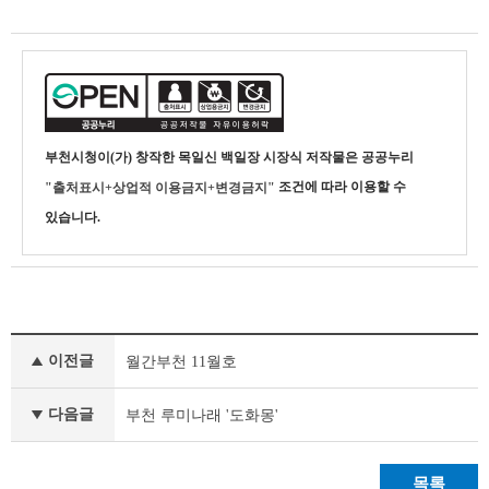
부천시청
이(가) 창작한
목일신 백일장 시장식
저작물은 공공누리
조건에 따라 이용할 수
"출처표시+상업적 이용금지+변경금지"
있습니다.
사
이전글
월간부천 11월호
진
갤
러
다음글
부천 루미나래 '도화몽'
리
이
전
목록