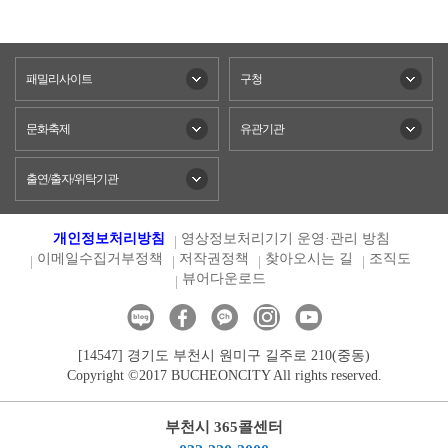
패밀리사이트
구청
문화축제
유관기관
출연/출자/위탁기관
개인정보처리방침
영상정보처리기기 운영·관리 방침
이메일수집거부정책
저작권정책
찾아오시는 길
조직도
뷰어다운로드
[14547] 경기도 부천시 원미구 길주로 210(중동)
Copyright ©2017 BUCHEONCITY All rights reserved.
부천시 365콜센터