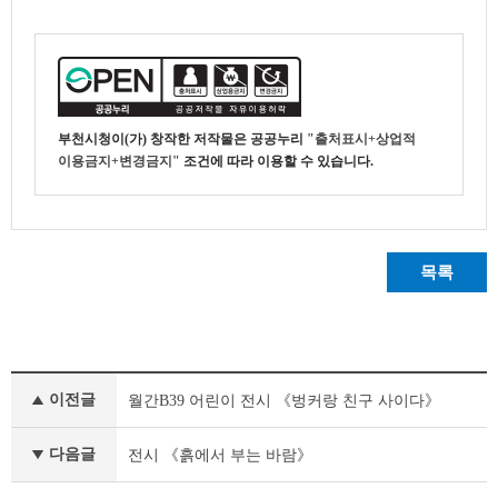
부천시청
이(가) 창작한
저작물은 공공누리
"출처표시+상업적
이용금지+변경금지"
조건에 따라 이용할 수 있습니다.
목록
이
이전글
월간B39 어린이 전시 《벙커랑 친구 사이다》
달
의
공
다음글
전시 《흙에서 부는 바람》
연
및