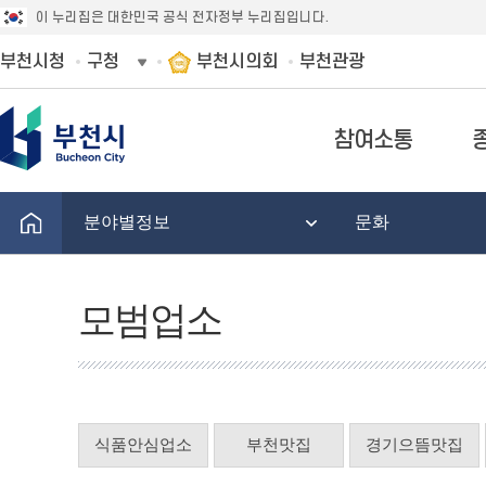
이 누리집은 대한민국 공식 전자정부 누리집입니다.
부천시청
구청
부천시의회
부천관광
참여소통
분야별정보
문화
모범업소
식품안심업소
부천맛집
경기으뜸맛집