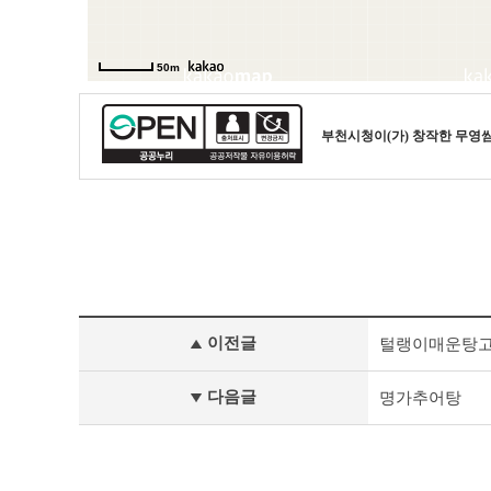
부천시청
이(가) 창작한
무영
모
이전글
털랭이매운탕
범
업
소
다음글
명가추어탕
이
전
글
다