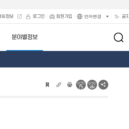
날씨정보
로그인
회원가입
글
언어변경
분야별정보
검
색
창
열
기