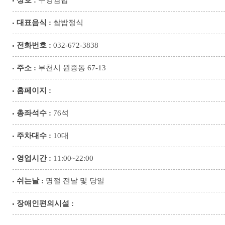
상호 :
무영쌈밥
대표음식 :
쌈밥정식
전화번호 :
032-672-3838
주소 :
부천시 원종동 67-13
홈페이지 :
총좌석수 :
76석
주차대수 :
10대
영업시간 :
11:00~22:00
쉬는날 :
명절 전날 및 당일
장애인편의시설 :