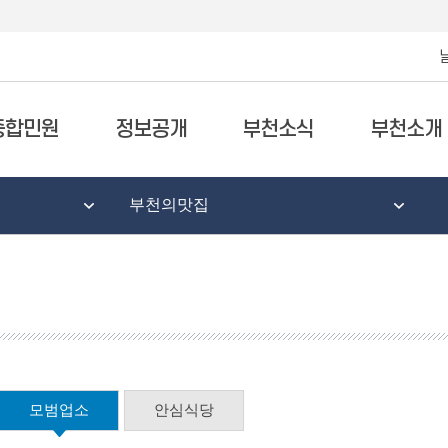
종합민원
정보공개
부천소식
부천소개
부천의맛집
모범업소
안심식당