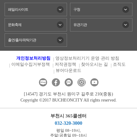
패밀리사이트
구청
문화축제
유관기관
출연/출자/위탁기관
개인정보처리방침
영상정보처리기기 운영·관리 방침
이메일수집거부정책
저작권정책
찾아오시는 길
조직도
뷰어다운로드
[14547] 경기도 부천시 원미구 길주로 210(중동)
Copyright ©2017 BUCHEONCITY All rights reserved.
부천시 365콜센터
032-320-3000
평일 08~19시,
주말/공휴일 09~18시