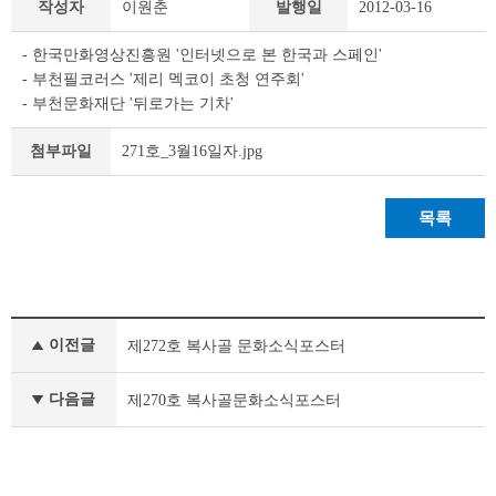
작성자
이원춘
발행일
2012-03-16
책
&
- 한국만화영상진흥원 '인터넷으로 본 한국과 스페인'
문
- 부천필코러스 '제리 멕코이 초청 연주회'
화
- 부천문화재단 '뒤로가는 기차'
부
천
271호_3월16일자.jpg
라
첨부파일
이
프
상
목록
세
조
회
테
정
이
이전글
제272호 복사골 문화소식포스터
책
블
&
문
다음글
제270호 복사골문화소식포스터
화
부
천
라