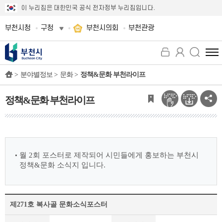
이 누리집은 대한민국 공식 전자정부 누리집입니다.
부천시청
구청
부천시의회
부천관광
전
체
>
분야별정보 >
문화 >
정책&문화 부천라이프
메
뉴
보
정책&문화 부천라이프
기
월 2회 포스터로 제작되어 시민들에게 홍보하는 부천시
정책&문화 소식지 입니다.
제271호 복사골 문화소식포스터
정