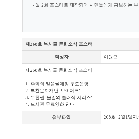
월 2회 포스터로 제작되어 시민들에게 홍보하는 부
제268호 복사골 문화소식 포스터
정
작성자
이원춘
책
&
제268호 복사골 문화소식 포스터
문
화
부
1. 추억의 얼음썰매장 무료운영
천
2. 부천문화재단 '보이체크'
라
3. 부천필 '불멸의 클래식 시리즈'
이
4. 도서관 무료영화 안내
프
상
268호_2월1일자.j
첨부파일
세
조
회
테