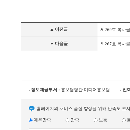
이
블
정
이전글
제269호 복사
책
&
문
다음글
제267호 복
화
부
천
라
이
프
이
전
정보제공부서 :
홍보담당관 미디어홍보팀
전화
글
다
음
글
홈페이지의 서비스 품질 향상을 위해 만족도 조
매우만족
만족
보통