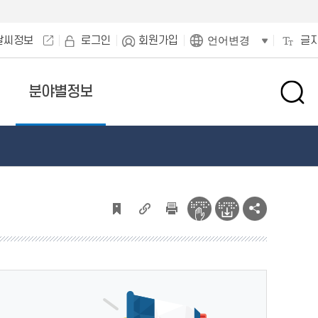
날씨정보
로그인
회원가입
글
언어변경
분야별정보
검
색
창
열
기