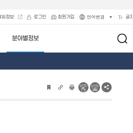
날씨정보
로그인
회원가입
글
언어변경
분야별정보
검
색
창
열
기