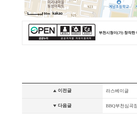
부천시청
이(가) 창작한
식
이전글
라스베이글
품
안
심
다음글
BBQ부천심곡
업
소
이
전
글