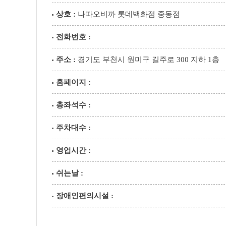
상호 :
나따오비까 롯데백화점 중동점
전화번호 :
주소 :
경기도 부천시 원미구 길주로 300 지하 1층
홈페이지 :
총좌석수 :
주차대수 :
영업시간 :
쉬는날 :
장애인편의시설 :