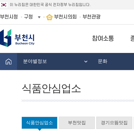
이 누리집은 대한민국 공식 전자정부 누리집입니다.
부천시청
구청
부천시의회
부천관광
참여소통
분야별정보
문화
식품안심업소
식품안심업소
부천맛집
경기으뜸맛집