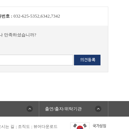
번호 :
032-625-5352,6342,7342
마나 만족하셨습니까?
출연/출자/위탁기관
시는 길
조직도
뷰어다운로드