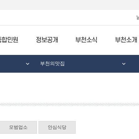
종합민원
정보공개
부천소식
부천소개
부천의맛집
모범업소
안심식당