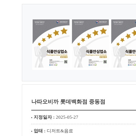
나따오비까 롯데백화점 중동점
지정일자 :
2025-05-27
업태 :
디저트&음료