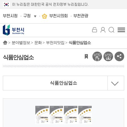
이 누리집은 대한민국 공식 전자정부 누리집입니다.
부천시청
구청
부천시의회
부천관광
전
체
>
분야별정보 >
문화 >
부천의맛집 >
식품안심업소
메
뉴
보
식품안심업소
기
식품안심업소