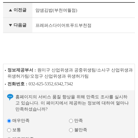
식
이전글
얌샘김밥(부천여월점)
품
안
심
다음글
프레퍼스다이어트푸드부천점
업
소
이
전
글
다
음
정보제공부서 :
원미구 산업위생과 공중위생팀/소사구 산업위생과
글
위생허가팀/오정구 산업위생과 위생허가팀
전화번호 :
032-625-5352,6342,7342
홈페이지의 서비스 품질 향상을 위해 만족도 조사를 실시하
고 있습니다. 이 페이지에서 제공하는 정보에 대하여 얼마나
만족하셨습니까?
매우만족
만족
보통
불만족