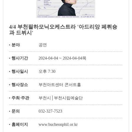
4/4 부천필하모닉오케스트라 '아드리앙 페뤼숑
과 드뷔시'
분야
공연
행사기간
2024-04-04 ~ 2024-04-04목
행사일시
오후 7:30
행사장소
부천아트센터 콘서트홀
주최∙주관
부천시│부천시립예술단
문의
032-327-7523
홈페이지
www.bucheonphil.or.kr