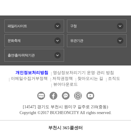
패밀리사이트
구청
문화축제
유관기관
출연/출자/위탁기관
개인정보처리방침
영상정보처리기기 운영·관리 방침
이메일수집거부정책
저작권정책
찾아오시는 길
조직도
뷰어다운로드
[14547] 경기도 부천시 원미구 길주로 210(중동)
Copyright ©2017 BUCHEONCITY All rights reserved.
부천시 365콜센터