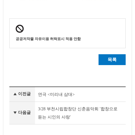
공공저작물 자유이용 허락표시 적용 안함
목록
이
이전글
연극 <미리내 삼대>
달
의
공
3/28 부천시립합창단 신춘음악회 '합창으로
다음글
연
듣는 시인의 사랑'
및
전
시