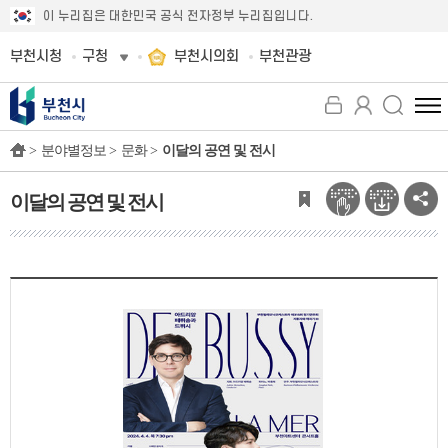
이 누리집은 대한민국 공식 전자정부 누리집입니다.
부천시청
구청
부천시의회
부천관광
전
체
>
분야별정보 >
문화 >
이달의 공연 및 전시
메
뉴
보
이달의 공연 및 전시
기