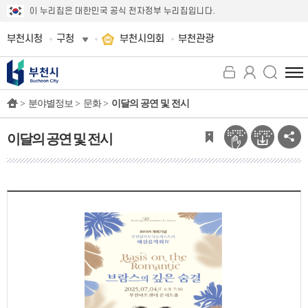
이 누리집은 대한민국 공식 전자정부 누리집입니다.
부천시청
구청
부천시의회
부천관광
전
체
>
분야별정보 >
문화 >
이달의 공연 및 전시
메
뉴
보
이달의 공연 및 전시
기