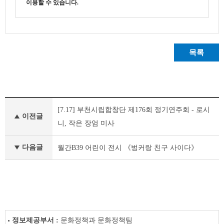
이용할 수 있습니다.
목록
이
[7.17] 부천시립합창단 제176회 정기연주회 - 로시
달
이전글
의
니, 작은 장엄 미사
공
연
다음글
월간B39 어린이 전시 《벙커랑 친구 사이다》
및
전
시
이
전
글
다
정보제공부서 :
문화정책과 문화정책팀
음