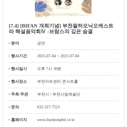
[7.4] [BIFAN 개최기념] 부천필하모닉오케스트
라 해설음악회Ⅳ -브람스의 깊은 숨결
분야
공연
행사기간
2025-07-04 ~ 2025-07-04
행사일시
오후 7시 30분
행사장소
부천아트센터 콘서트홀
주최∙주관
부천시 / 부천시립예술단
문의
032-327-7523
홈페이지
www.bucheonphil.or.kr