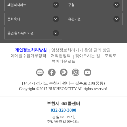
패밀리사이트
구청
문화축제
유관기관
출연/출자/위탁기관
개인정보처리방침
영상정보처리기기 운영·관리 방침
이메일수집거부정책
저작권정책
찾아오시는 길
조직도
뷰어다운로드
[14547] 경기도 부천시 원미구 길주로 210(중동)
Copyright ©2017 BUCHEONCITY All rights reserved.
부천시 365콜센터
032-320-3000
평일 08~19시,
주말/공휴일 09~18시