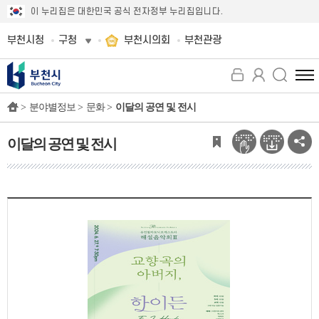
이 누리집은 대한민국 공식 전자정부 누리집입니다.
부천시청
구청
부천시의회
부천관광
전
체
>
분야별정보 >
문화 >
이달의 공연 및 전시
메
뉴
보
이달의 공연 및 전시
기