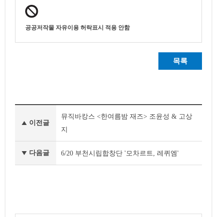
공공저작물 자유이용 허락표시 적용 안함
목록
이
뮤직바캉스 <한여름밤 재즈> 조윤성 & 고상
달
이전글
의
지
공
연
다음글
6/20 부천시립합창단 '모차르트, 레퀴엠'
및
전
시
이
전
글
다