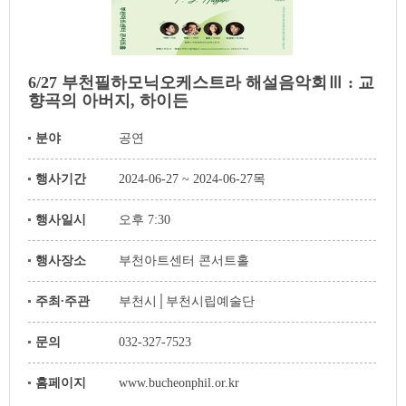
6/27 부천필하모닉오케스트라 해설음악회Ⅲ : 교
향곡의 아버지, 하이든
분야
공연
행사기간
2024-06-27 ~ 2024-06-27목
행사일시
오후 7:30
행사장소
부천아트센터 콘서트홀
주최∙주관
부천시│부천시립예술단
문의
032-327-7523
홈페이지
www.bucheonphil.or.kr