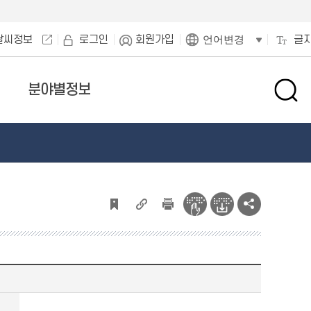
날씨정보
로그인
회원가입
글
언어변경
분야별정보
검
색
창
열
기