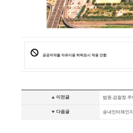
공공저작물 자유이용 허락표시 적용 안함
사
이전글
법원.검찰청 주
진
갤
러
다음글
송내인터체인
리
이
전
글