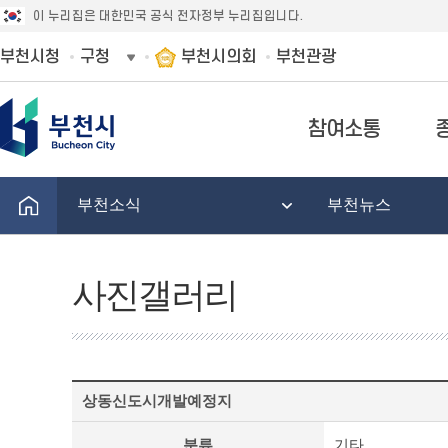
이 누리집은 대한민국 공식 전자정부 누리집입니다.
부천시청
구청
부천시의회
부천관광
참여소통
부천소식
부천뉴스
사진갤러리
사
상동신도시개발예정지
진
갤
분류
기타
러