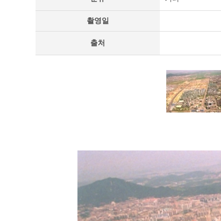
리
상
촬영일
세
페
출처
이
지