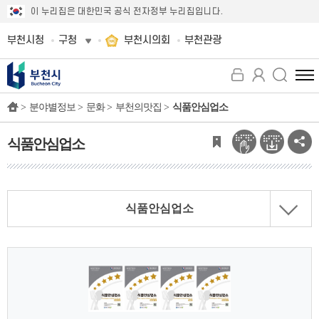
이 누리집은 대한민국 공식 전자정부 누리집입니다.
부천시청
구청
부천시의회
부천관광
전
체
>
분야별정보 >
문화 >
부천의맛집 >
식품안심업소
메
뉴
보
식품안심업소
기
식품안심업소