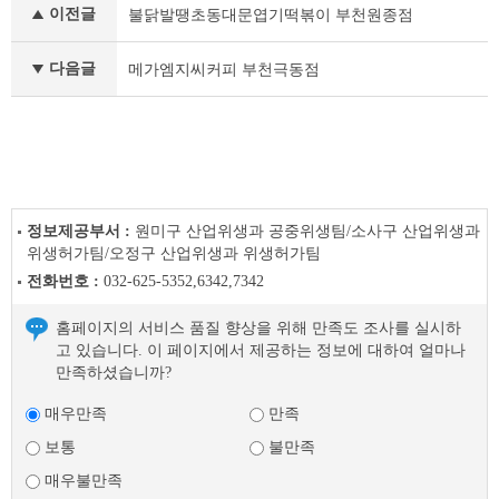
이전글
불닭발땡초동대문엽기떡볶이 부천원종점
품
안
심
다음글
메가엠지씨커피 부천극동점
업
소
이
전
글
다
음
정보제공부서 :
원미구 산업위생과 공중위생팀/소사구 산업위생과
글
위생허가팀/오정구 산업위생과 위생허가팀
전화번호 :
032-625-5352,6342,7342
홈페이지의 서비스 품질 향상을 위해 만족도 조사를 실시하
고 있습니다. 이 페이지에서 제공하는 정보에 대하여 얼마나
만족하셨습니까?
매우만족
만족
보통
불만족
매우불만족