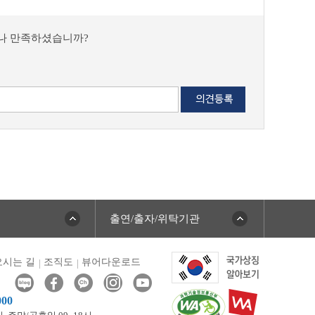
마나 만족하셨습니까?
출연/출자/위탁기관
시는 길
조직도
뷰어다운로드
000