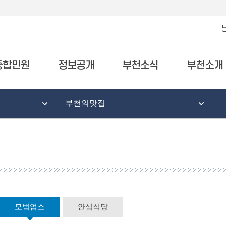
종합민원
정보공개
부천소식
부천소개
부천의맛집
모범업소
안심식당