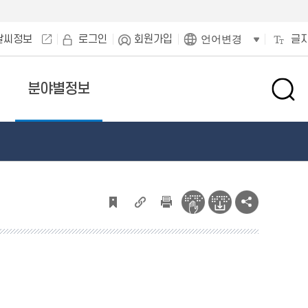
날씨정보
로그인
회원가입
글
언어변경
분야별정보
검
색
창
열
기