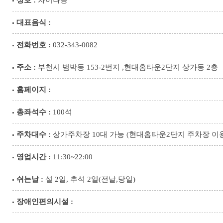
상호 :
차이나몽
대표음식 :
전화번호 :
032-343-0082
주소 :
부천시 범박동 153-2번지 ,현대홈타운2단지 상가동 2층
홈페이지 :
총좌석수 :
100석
주차대수 :
상가주차장 10대 가능 (현대홈타운2단지 주차장 이
영업시간 :
11:30~22:00
쉬는날 :
설 2일, 추석 2일(전날,당일)
장애인편의시설 :