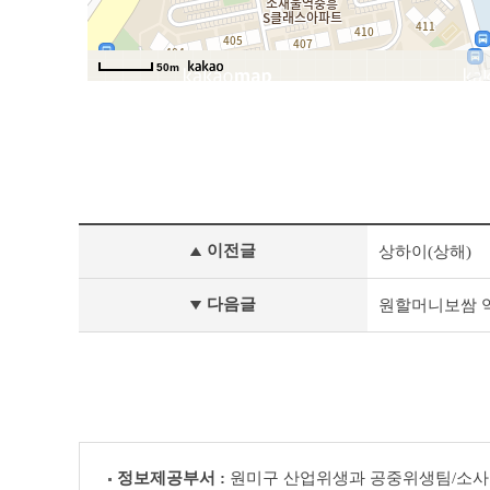
모
이전글
상하이(상해)
범
업
소
다음글
원할머니보쌈 
이
전
글
다
음
글
정보제공부서 :
원미구 산업위생과 공중위생팀/소사