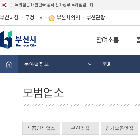
이 누리집은 대한민국 공식 전자정부 누리집입니다.
부천시청
구청
부천시의회
부천관광
참여소통
분야별정보
문화
모범업소
식품안심업소
부천맛집
경기으뜸맛집