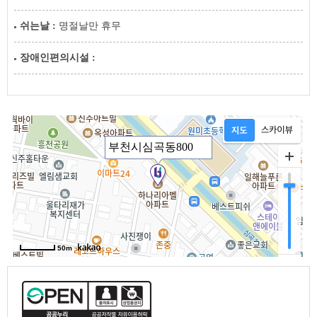
쉬는날 :
명절날만 휴무
장애인편의시설 :