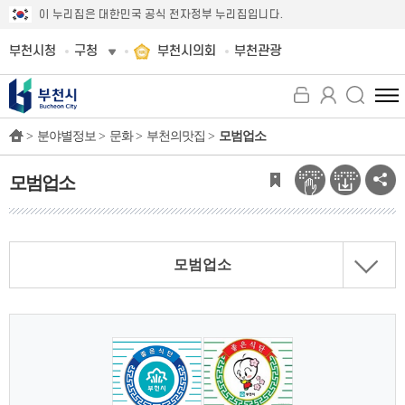
이 누리집은 대한민국 공식 전자정부 누리집입니다.
부천시청
구청
부천시의회
부천관광
전
체
>
분야별정보 >
문화 >
부천의맛집 >
모범업소
메
뉴
보
모범업소
기
모범업소