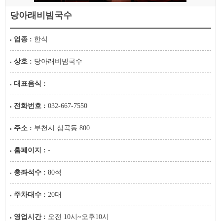
당아래비빔국수
업종 :
한식
상호 :
당아래비빔국수
대표음식 :
전화번호 :
032-667-7550
주소 :
부천시 심곡동 800
홈페이지 :
-
총좌석수 :
80석
주차대수 :
20대
영업시간 :
오전 10시~오후10시