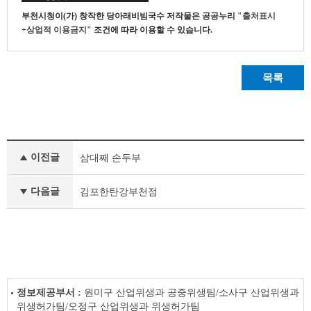
부천시청
이(가) 창작한
당아래비빔국수
저작물은 공공누리
"출처표시
+상업적 이용금지"
조건에 따라 이용할 수 있습니다.
목록
모
이전글
삼대째 손두부
범
업
소
다음글
김포한탄강부천점
이
전
글
다
음
글
정보제공부서 :
원미구 산업위생과 공중위생팀/소사구 산업위생과
위생허가팀/오정구 산업위생과 위생허가팀