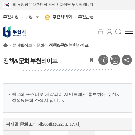
이 누리집은 대한민국 공식 전자정부 누리집입니다.
부천시청
구청
부천시의회
부천관광
전
체
>
분야별정보 >
문화 >
정책&문화 부천라이프
메
뉴
보
정책&문화 부천라이프
기
월 2회 포스터로 제작되어 시민들에게 홍보하는 부천시
정책&문화 소식지 입니다.
복사골 문화소식 제506호(2022. 1. 17.자)
정