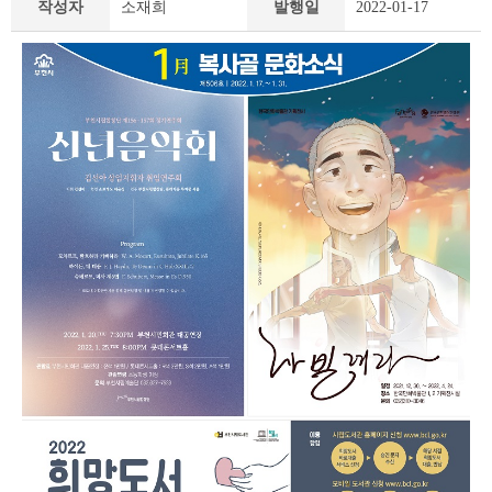
작성자
소재희
발행일
2022-01-17
책
&
문
화
부
천
라
이
프
상
세
조
회
테
이
블