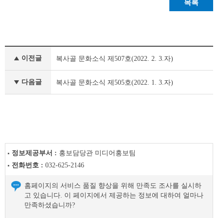
목록
정
이전글
복사골 문화소식 제507호(2022. 2. 3.자)
책
&
문
다음글
복사골 문화소식 제505호(2022. 1. 3.자)
화
부
천
라
이
프
이
정보제공부서 :
홍보담당관 미디어홍보팀
전
전화번호 :
032-625-2146
글
다
홈페이지의 서비스 품질 향상을 위해 만족도 조사를 실시하
음
고 있습니다. 이 페이지에서 제공하는 정보에 대하여 얼마나
글
만족하셨습니까?