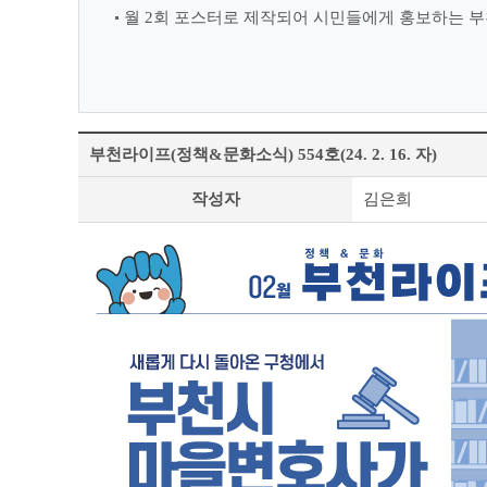
월 2회 포스터로 제작되어 시민들에게 홍보하는 부
부천라이프(정책&문화소식) 554호(24. 2. 16. 자)
정
작성자
김은희
책
&
문
화
부
천
라
이
프
상
세
조
회
테