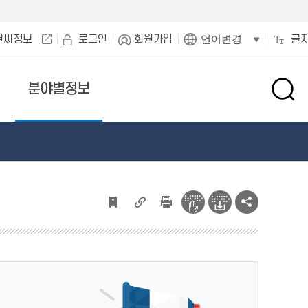
날씨정보
로그인
회원가입
글
언어변경
분야별정보
검
색
창
열
기