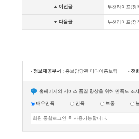
정
이전글
부천라이프(정책&문
책
&
문
다음글
부천라이프(정책&문
화
부
천
라
이
프
이
전
정보제공부서 :
홍보담당관 미디어홍보팀
전화
글
다
음
글
홈페이지의 서비스 품질 향상을 위해 만족도 조
매우만족
만족
보통