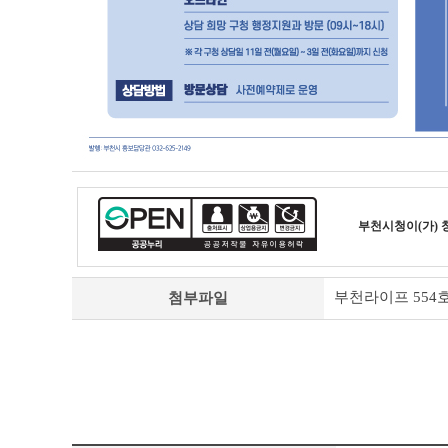
부천시청
이(가)
부천라이프 554호(24
첨부파일