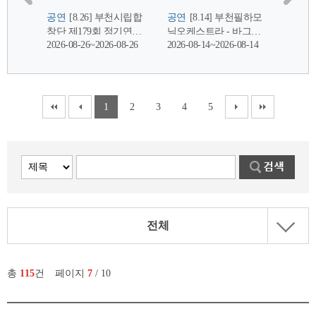
전체
총
115
건
페이지
7
/ 10