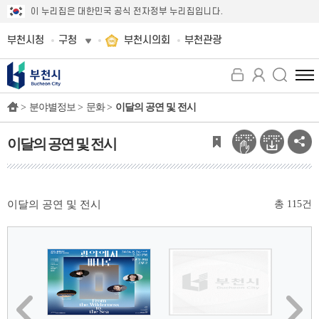
이 누리집은 대한민국 공식 전자정부 누리집입니다.
부천시청
구청
부천시의회
부천관광
전
체
>
분야별정보 >
문화 >
이달의 공연 및 전시
메
뉴
보
이달의 공연 및 전시
기
이달의 공연 및 전시
총
115
건