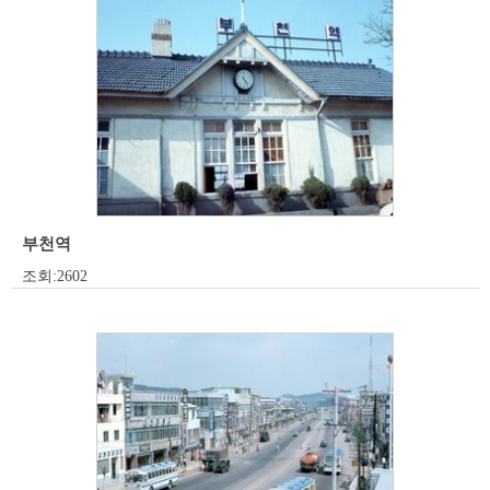
부천역
조회:2602