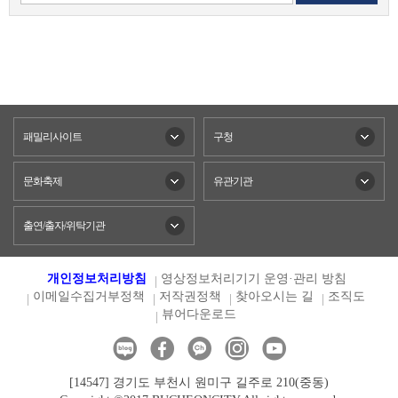
패밀리사이트
구청
문화축제
유관기관
출연/출자/위탁기관
개인정보처리방침
영상정보처리기기 운영·관리 방침
이메일수집거부정책
저작권정책
찾아오시는 길
조직도
뷰어다운로드
[14547] 경기도 부천시 원미구 길주로 210(중동)