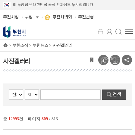
이 누리집은 대한민국 공식 전자정부 누리집입니다.
부천시청
구청
부천시의회
부천관광
전
체
>
부천소식 >
부천뉴스 >
사진갤러리
메
뉴
보
사진갤러리
기
총
12993
건
페이지
809
/ 813