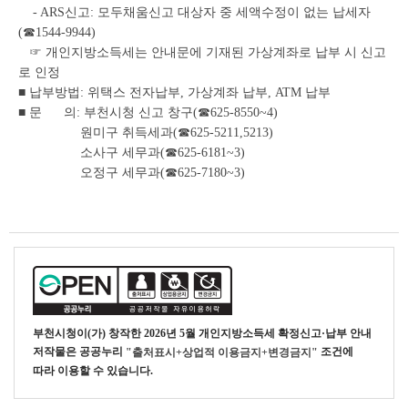
- ARS신고: 모두채움신고 대상자 중 세액수정이 없는 납세자
(☎1544-9944)
☞ 개인지방소득세는 안내문에 기재된 가상계좌로 납부 시 신고
로 인정
■ 납부방법: 위택스 전자납부, 가상계좌 납부, ATM 납부
■ 문 의: 부천시청 신고 창구(☎625-8550~4)
원미구 취득세과(☎625-5211,5213)
소사구 세무과(☎625-6181~3)
오정구 세무과(☎625-7180~3)
부천시청
이(가) 창작한
2026년 5월 개인지방소득세 확정신고·납부 안내
저작물은 공공누리
조건에
"출처표시+상업적 이용금지+변경금지"
따라 이용할 수 있습니다.