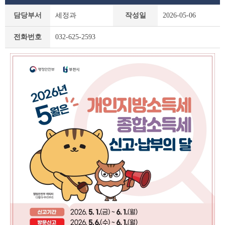
새
담당부서
세정과
작성일
2026-05-06
소
식
전화번호
032-625-2593
상
세
조
회
테
이
블