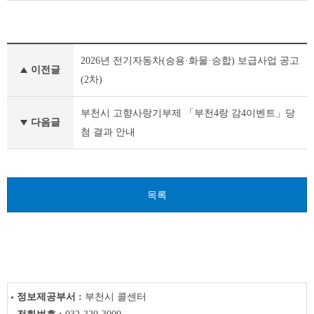
새
2026년 전기자동차(승용·화물·승합) 보급사업 공고
소
이전글
식
(2차)
이
전
부천시 고향사랑기부제 「부천4랑 감4이벤트」당
글
다음글
첨 결과 안내
다
음
글
목록
정보제공부서 :
부천시 콜센터