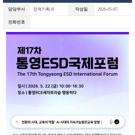
새
담당부서
정책기획과
작성일
2026-05-07
소
식
전화번호
상
세
조
회
테
이
블