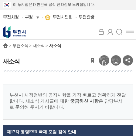
이 누리집은 대한민국 공식 전자정부 누리집입니다.
부천시청
구청
부천시의회
부천관광
전
체
>
부천소식 >
새소식 >
새소식
메
뉴
보
새소식
기
부천시 시정전반의 공지사항을 가장 빠르고 정확하게 전달
합니다.
새소식 게시글에 대한
궁금하신 사항
은 담당부서
로 문의해 주시기 바랍니다.
제17차 통영ESD 국제 포럼 참여 안내