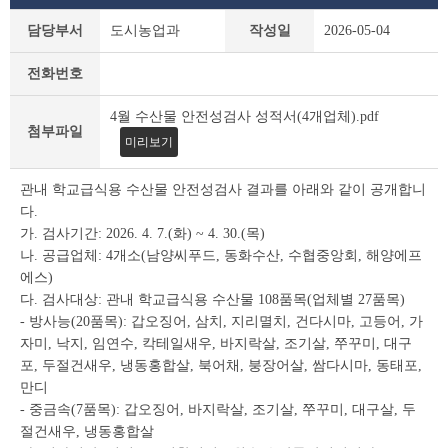
새
담당부서
도시농업과
작성일
2026-05-04
소
식
전화번호
상
세
4월 수산물 안전성검사 성적서(4개업체).pdf
조
첨부파일
회
미리보기
테
이
관내 학교급식용 수산물 안전성검사 결과를 아래와 같이 공개합니
블
다.
가. 검사기간: 2026. 4. 7.(화) ~ 4. 30.(목)
나. 공급업체: 4개소(남양씨푸드, 동화수산, 수협중앙회, 해양에프
에스)
다. 검사대상: 관내 학교급식용 수산물 108품목(업체별 27품목)
- 방사능(20품목): 갑오징어, 삼치, 지리멸치, 건다시마, 고등어, 가
자미, 낙지, 임연수, 칵테일새우, 바지락살, 조기살, 쭈꾸미, 대구
포, 두절건새우, 냉동홍합살, 북어채, 붕장어살, 쌈다시마, 동태포,
만디
- 중금속(7품목): 갑오징어, 바지락살, 조기살, 쭈꾸미, 대구살, 두
절건새우, 냉동홍합살