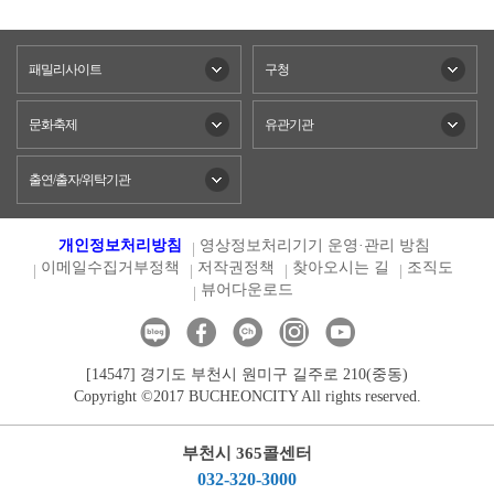
패밀리사이트
구청
문화축제
유관기관
출연/출자/위탁기관
개인정보처리방침
영상정보처리기기 운영·관리 방침
이메일수집거부정책
저작권정책
찾아오시는 길
조직도
뷰어다운로드
[14547] 경기도 부천시 원미구 길주로 210(중동)
Copyright ©2017 BUCHEONCITY All rights reserved.
부천시 365콜센터
032-320-3000