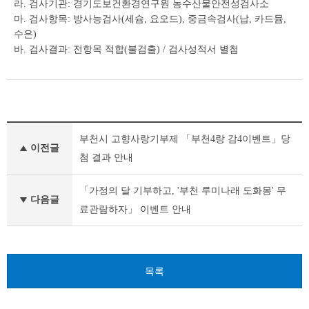
라. 검사기관: 경기도보건환경연구원 농수산물안전성검사소
마. 검사항목: 방사능검사(세슘, 요오드), 중금속검사(납, 카드뮴,
수은)
바. 검사결과: 전항목 적합(불검출) / 검사성적서 별첨
새
부천시 고향사랑기부제 「부천4랑 감4이벤트」당
소
이전글
식
첨 결과 안내
이
전
「가정의 달 기부하고, '부천 루미나래 도화몽' 무
글
다음글
료관람하자」 이벤트 안내
다
음
글
목록