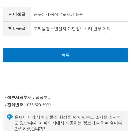
개
이전글
꿈꾸는새싹작은도서관 운영
인
정
보
다음글
고리울청소년센터 개인정보처리 업무 위탁
처
리
업
무
목록
위
탁
이
전
글
다
음
글
정보제공부서 :
담당부서
전화번호 :
032-320-3000
홈페이지의 서비스 품질 향상을 위해 만족도 조사를 실시하
고 있습니다. 이 페이지에서 제공하는 정보에 대하여 얼마나
만족하셨습니까?