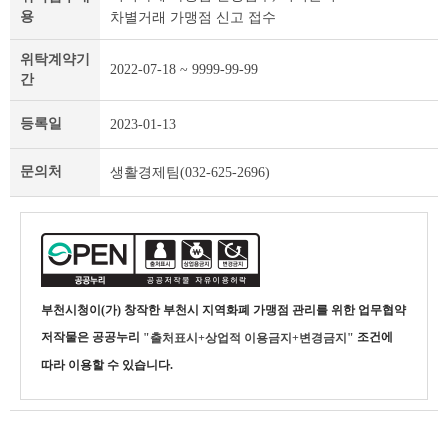
용
차별거래 가맹점 신고 접수
탁
개
인
위탁계약기
2022-07-18 ~ 9999-99-99
정
간
보
및
등록일
2023-01-13
제
목
문의처
생활경제팀(032-625-2696)
테
이
블
부천시청
이(가) 창작한
부천시 지역화폐 가맹점 관리를 위한 업무협약
저작물은 공공누리
조건에
"출처표시+상업적 이용금지+변경금지"
따라 이용할 수 있습니다.