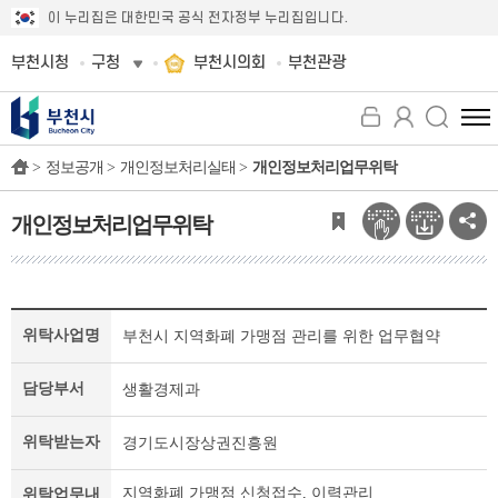
이 누리집은 대한민국 공식 전자정부 누리집입니다.
부천시청
구청
부천시의회
부천관광
전
체
>
정보공개 >
개인정보처리실태 >
개인정보처리업무위탁
메
뉴
보
개인정보처리업무위탁
기
개
위탁사업명
부천시 지역화폐 가맹점 관리를 위한 업무협약
인
정
보
담당부서
생활경제과
처
리
위탁받는자
경기도시장상권진흥원
업
무
지역화폐 가맹점 신청접수, 이력관리
위탁업무내
위