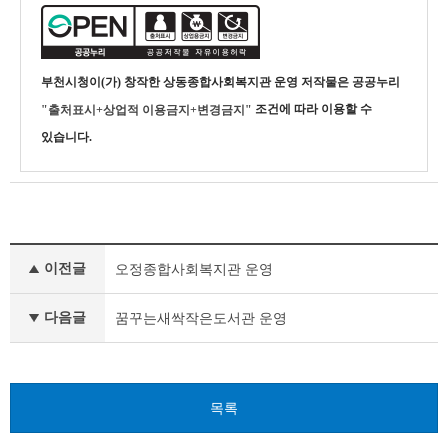
부천시청
이(가) 창작한
상동종합사회복지관 운영
저작물은 공공누리
조건에 따라 이용할 수
"출처표시+상업적 이용금지+변경금지"
있습니다.
개
이전글
오정종합사회복지관 운영
인
정
보
다음글
꿈꾸는새싹작은도서관 운영
처
리
업
무
목록
위
탁