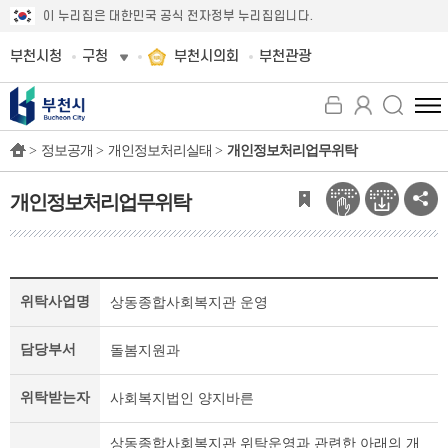
이 누리집은 대한민국 공식 전자정부 누리집입니다.
부천시청
구청
부천시의회
부천관광
전
체
>
정보공개 >
개인정보처리실태 >
개인정보처리업무위탁
메
뉴
보
개인정보처리업무위탁
기
개
위탁사업명
상동종합사회복지관 운영
인
정
보
담당부서
돌봄지원과
처
리
위탁받는자
사회복지법인 양지바른
업
무
상동종합사회복지관 위탁운영과 관련한 아래의 개
위