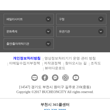
패밀리사이트
구청
문화축제
유관기관
출연/출자/위탁기관
개인정보처리방침
영상정보처리기기 운영·관리 방침
이메일수집거부정책
저작권정책
찾아오시는 길
조직도
뷰어다운로드
[14547] 경기도 부천시 원미구 길주로 210(중동)
Copyright ©2017 BUCHEONCITY All rights reserved.
부천시 365콜센터