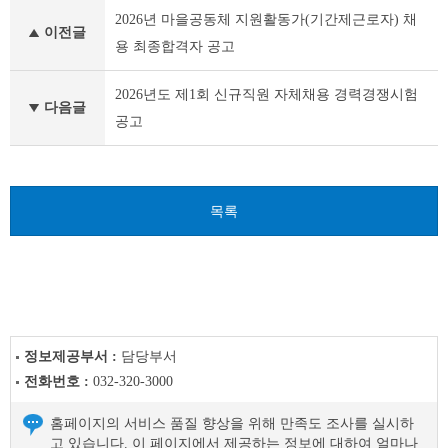
부
2026년 마을공동체 지원활동가(기간제근로자) 채
천
이전글
시
용 최종합격자 공고
채
용
2026년도 제1회 신규직원 자체채용 경력경쟁시험
공
다음글
공고
고
(채
용
시
험)
목록
이
전
글
다
음
글
정보제공부서 :
담당부서
전화번호 :
032-320-3000
홈페이지의 서비스 품질 향상을 위해 만족도 조사를 실시하
고 있습니다. 이 페이지에서 제공하는 정보에 대하여 얼마나