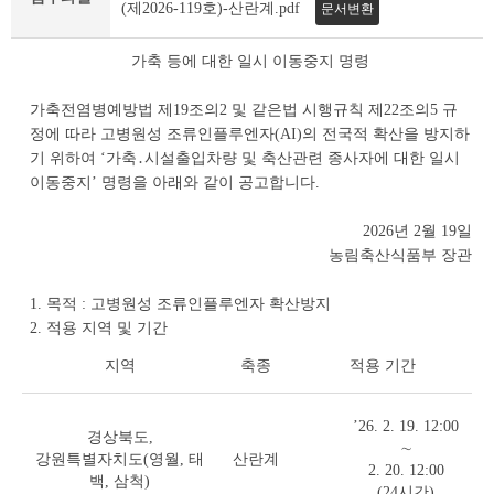
조
(제2026-119호)-산란계.pdf
문서변환
회
테
가축 등에 대한 일시 이동중지 명령
이
블
가축전염병예방법 제19조의2 및 같은법 시행규칙 제22조의5 규
정에 따라 고병원성 조류인플루엔자(AI)의 전국적 확산을 방지하
기 위하여 ‘가축․시설출입차량 및 축산관련 종사자에 대한 일시
이동중지’ 명령을 아래와 같이 공고합니다.
2026년 2월 19일
농림축산식품부 장관
1. 목적 : 고병원성 조류인플루엔자 확산방지
2. 적용 지역 및 기간
지역
축종
적용 기간
’26. 2. 19. 12:00
경상북도,
∼
강원특별자치도(영월, 태
산란계
2. 20. 12:00
백, 삼척)
(24시간)