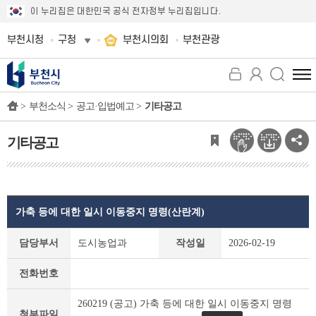
이 누리집은 대한민국 공식 전자정부 누리집입니다.
부천시청
구청
부천시의회
부천관광
전
체
>
부천소식 >
공고·입법예고 >
기타공고
메
뉴
보
기타공고
기
가축 등에 대한 일시 이동중지 명령(산란계)
기
담당부서
도시농업과
작성일
2026-02-19
타
공
전화번호
고
상
260219 (공고) 가축 등에 대한 일시 이동중지 명령
세
첨부파일