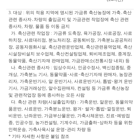
3. 대상 : 위의 적용 지역에 명시된 가금류 축산농장에 가축․축산
관련 종사자․차량의 출입금지 및 가금관련 작업장에 축산 관련
종사자, 차량, 물품 등 이동 금지
가. 축산관련 작업장 : 가금류 도축장, 육가공장, 사료공장, 사료
하치장, 사료대리점, 분뇨처리장, 공동퇴비장, 가축분뇨공공처리
장, 공동자원화시설, 축산관련운반업체, 축산관련용역업체, 축산
시설장비설치 보수업체, 축산컨설팅업체, 퇴비제조업체, 종계장,
동물약품, 축산기자재 판매업체, 가금판매소(전통시장 내외) 등
나. 축산관련 종사자 : 임상수의사, 인공수정사, 백신접종팀, 중
개상, 가축분뇨 기사, 동물약품･사료･축산기자재 판매자, 농장관
리자, 가축운반기사, 알 운반기사, 사료운반기사, 톱밥･왕겨 운반
기사, 가금거래상인, 알수집판매자, 컨설팅 등 가금류 축산농장
및 관련작업장 등에 종사하는 모든 사람
다. 축산 관련 차량(시설출입차량) : 가축운반, 알운반, 동물의약
품운반, 사료운반, 가축분뇨운반, 왕겨･ 쌀겨･톱밥･깔짚운반, 퇴
비운반, 난좌운반, 가금부산물운반, 가축사체운반, 진료･예방접
종, 인공수정, 농가컨설팅, 기계수리, 가금출하･상하차 등을 위한
인력운송, 가축사육시설 운영･관리 차량 등
* 기타 자세한 사항은 붙임 참조